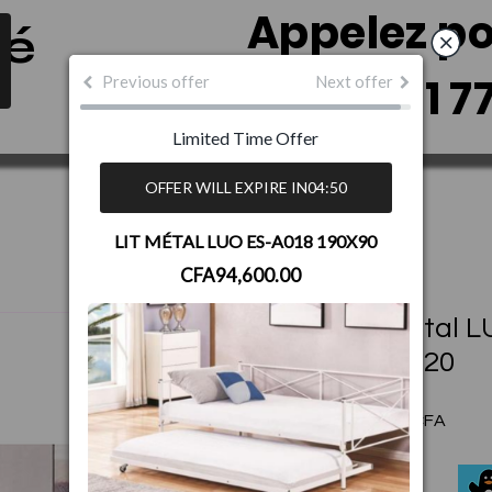
Appelez p
dé
+221 77 2
Previous offer
Next offer
Limited Time Offer
OFFER WILL EXPIRE IN
04:50
LIT MÉTAL LUO ES-A018 190X90
CFA94,600.00
Lit Métal 
190X120
Prix
99 000 F CFA
Quantité
*