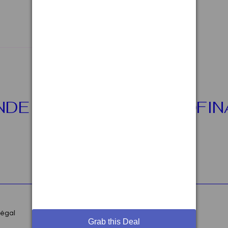
NDE SUR WHATSAPP
négal
Grab this Deal