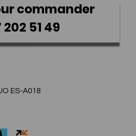
our commander
02 51 49
LUO ES-A018