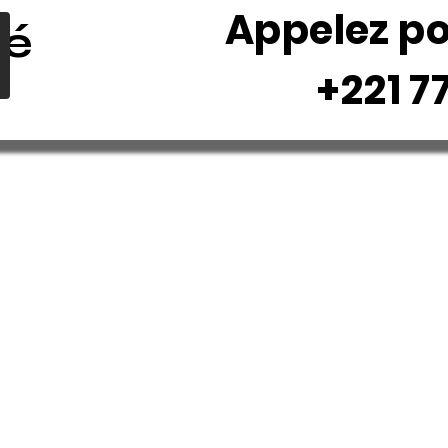
Appelez p
dé
+221 77 2