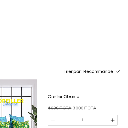
Trier par :
Recommandé
Oreiller Obama
Prix original
Prix promotionnel
4 000 F CFA
3 000 F CFA