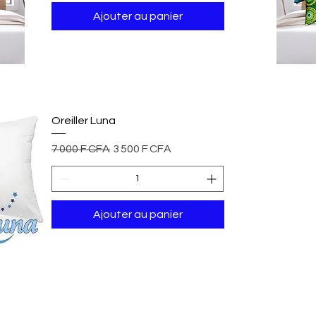
Ajouter au panier
A
Oreiller Luna
Prix original
Prix promotionnel
7 000 F CFA
3 500 F CFA
Ajouter au panier